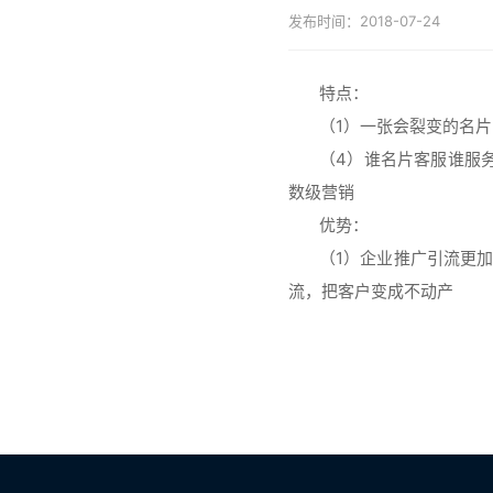
发布时间：2018-07-24
特点：
（
1）一张会裂变的名片
（
4）谁名片客服谁服
数级营销
优势：
（1）
企业推广引流更
流，把客户变成不动产