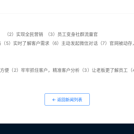
 （2）实现全民营销 （3）员工变身社群流量官
务（5）实时了解客户需求（6）主动发起微信对话（7）官网被动存
加方便（
2）牢牢抓住客户，精准客户分析（3）让老板更了解员工（
← 返回新闻列表